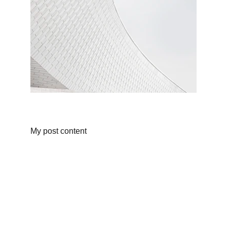
My post content
THEO DÕI MÌNH
Li'tlnest
Cá nhân